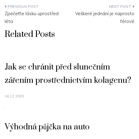
Navigace
Zpečeťte lásku uprostřed
Veškeré jednání je naprosto
pro
léta
férové
příspěvek
Related Posts
Jak se chránit před slunečním
zářením prostřednictvím kolagenu?
16.12.2025
Výhodná půjčka na auto