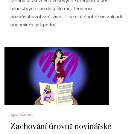
Mnoho osob všech věkových kategorií od dětí,
mladistvých i po dospělé mají tendenci
přizpůsobovat svůj život či se cítit špatně na základě
připomínek, jež padají
Společnost
Zachování úrovně novinářské