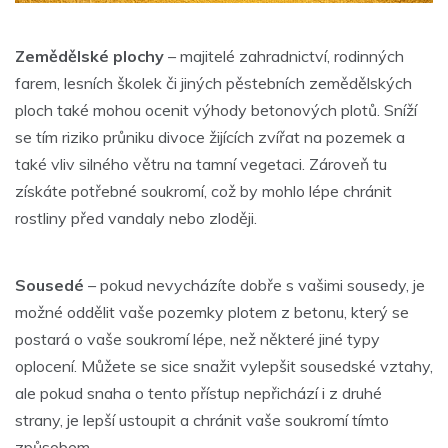
Zemědělské plochy
– majitelé zahradnictví, rodinných
farem, lesních školek či jiných pěstebních zemědělských
ploch také mohou ocenit výhody betonových plotů. Sníží
se tím riziko průniku divoce žijících zvířat na pozemek a
také vliv silného větru na tamní vegetaci. Zároveň tu
získáte potřebné soukromí, což by mohlo lépe chránit
rostliny před vandaly nebo zloději.
Sousedé
– pokud nevycházíte dobře s vašimi sousedy, je
možné oddělit vaše pozemky plotem z betonu, který se
postará o vaše soukromí lépe, než některé jiné typy
oplocení. Můžete se sice snažit vylepšit sousedské vztahy,
ale pokud snaha o tento přístup nepřichází i z druhé
strany, je lepší ustoupit a chránit vaše soukromí tímto
způsobem.