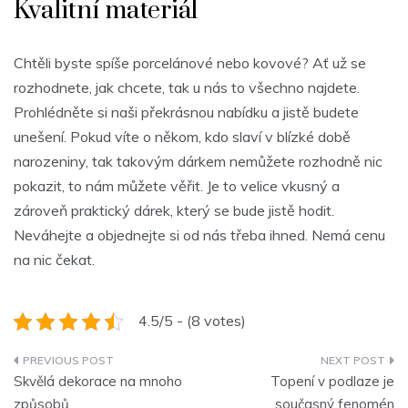
Kvalitní materiál
Chtěli byste spíše porcelánové nebo kovové? Ať už se
rozhodnete, jak chcete, tak u nás to všechno najdete.
Prohlédněte si naši překrásnou nabídku a jistě budete
unešení. Pokud víte o někom, kdo slaví v blízké době
narozeniny, tak takovým dárkem nemůžete rozhodně nic
pokazit, to nám můžete věřit. Je to velice vkusný a
zároveň praktický dárek, který se bude jistě hodit.
Neváhejte a objednejte si od nás třeba ihned. Nemá cenu
na nic čekat.
4.5/5 - (8 votes)
Navigace
Skvělá dekorace na mnoho
Topení v podlaze je
pro
způsobů
současný fenomén