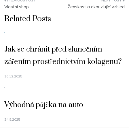
Navigace
Vlastní shop
Ženskost a okouzlující vzhled
pro
Related Posts
příspěvek
Jak se chránit před slunečním
zářením prostřednictvím kolagenu?
16.12.2025
Výhodná půjčka na auto
24.8.2025