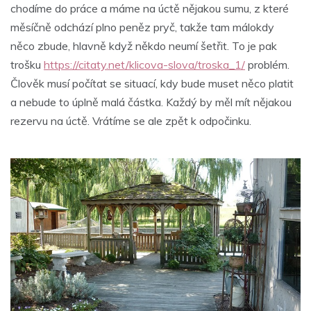
chodíme do práce a máme na úctě nějakou sumu, z které
měsíčně odchází plno peněz pryč, takže tam málokdy
něco zbude, hlavně když někdo neumí šetřit. To je pak
trošku
https://citaty.net/klicova-slova/troska_1/
problém.
Člověk musí počítat se situací, kdy bude muset něco platit
a nebude to úplně malá částka. Každý by měl mít nějakou
rezervu na úctě. Vrátíme se ale zpět k odpočinku.