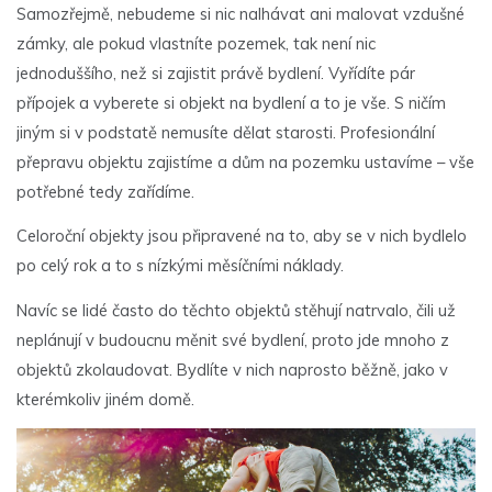
Samozřejmě, nebudeme si nic nalhávat ani malovat vzdušné
zámky, ale pokud vlastníte pozemek, tak není nic
jednoduššího, než si zajistit právě bydlení. Vyřídíte pár
přípojek a vyberete si objekt na bydlení a to je vše. S ničím
jiným si v podstatě nemusíte dělat starosti. Profesionální
přepravu objektu zajistíme a dům na pozemku ustavíme – vše
potřebné tedy zařídíme.
Celoroční objekty jsou připravené na to, aby se v nich bydlelo
po celý rok a to s nízkými měsíčními náklady.
Navíc se lidé často do těchto objektů stěhují natrvalo, čili už
neplánují v budoucnu měnit své bydlení, proto jde mnoho z
objektů zkolaudovat. Bydlíte v nich naprosto běžně, jako v
kterémkoliv jiném domě.