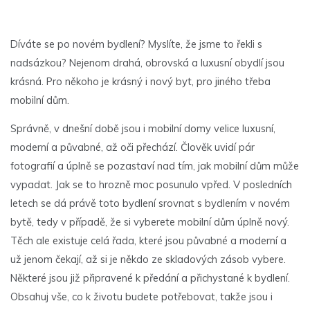
Díváte se po novém bydlení? Myslíte, že jsme to řekli s
nadsázkou? Nejenom drahá, obrovská a luxusní obydlí jsou
krásná. Pro někoho je krásný i nový byt, pro jiného třeba
mobilní dům.
Správně, v dnešní době jsou i mobilní domy velice luxusní,
moderní a půvabné, až oči přechází. Člověk uvidí pár
fotografií a úplně se pozastaví nad tím, jak mobilní dům může
vypadat. Jak se to hrozně moc posunulo vpřed. V posledních
letech se dá právě toto bydlení srovnat s bydlením v novém
bytě, tedy v případě, že si vyberete mobilní dům úplně nový.
Těch ale existuje celá řada, které jsou půvabné a moderní a
už jenom čekají, až si je někdo ze skladových zásob vybere.
Některé jsou již připravené k předání a přichystané k bydlení.
Obsahuj vše, co k životu budete potřebovat, takže jsou i