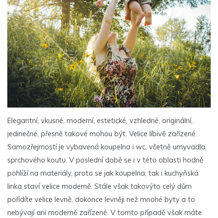
Elegantní, vkusné, moderní, estetické, vzhledné, originální,
jedinečné, přesně takové mohou být. Velice líbivě zařízené.
Samozřejmostí je vybavená koupelna i wc, včetně umyvadla,
sprchového koutu. V poslední době se i v této oblasti hodně
pohlíží na materiály, proto se jak koupelna, tak i kuchyňská
linka staví velice moderně. Stále však takovýto celý dům
pořídíte velice levně, dokonce levněji než mnohé byty a to
nebývají ani moderně zařízené. V tomto případě však máte